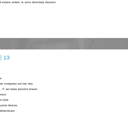
i essere solare, lo sono diventata davvero
E 13
ma
ente comparso sul mio viso
.. F. sei stata davvero brava!
emoni
i Uniti
 uomo diverso
 dimenticare