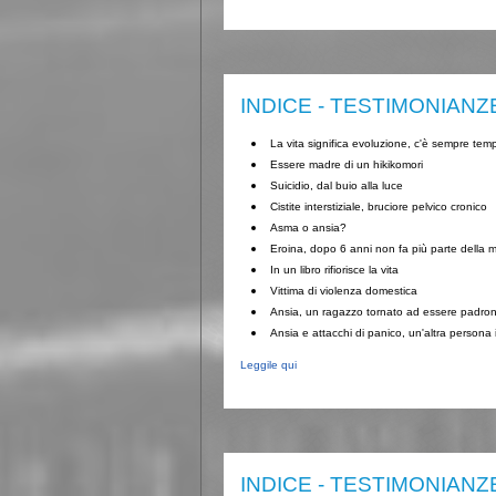
INDICE - TESTIMONIANZ
La vita significa evoluzione, c'è sempre te
Essere madre di un hikikomori
Suicidio, dal buio alla luce
Cistite interstiziale, bruciore pelvico cronico
Asma o ansia?
Eroina, dopo 6 anni non fa più parte della m
In un libro rifiorisce la vita
Vittima di violenza domestica
Ansia, un ragazzo tornato ad essere padrone
Ansia e attacchi di panico, un'altra persona 
Leggile qui
INDICE - TESTIMONIANZ