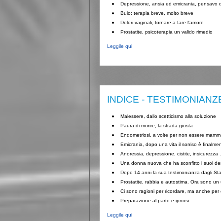
Depressione, ansia ed emicrania, pensavo d
Buio: terapia breve, molto breve
Dolori vaginali, tornare a fare l'amore
Prostatite, psicoterapia un valido rimedio
Leggile qui
INDICE - TESTIMONIANZ
Malessere, dallo scetticismo alla soluzione
Paura di morire, la strada giusta
Endometriosi, a volte per non essere mam
Emicrania, dopo una vita il sorriso è finalm
Anoressia, depressione, cistite, insicurezza .
Una donna nuova che ha sconfitto i suoi d
Dopo 14 anni la sua testimonianza dagli Stat
Prostatite, rabbia e autostima. Ora sono un
Ci sono ragioni per ricordare, ma anche per
Preparazione al parto e ipnosi
Leggile qui