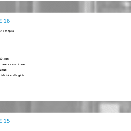
E 16
 il respiro
20 anni
tornare a camminare
baleno
elicità e alla gioia
E 15