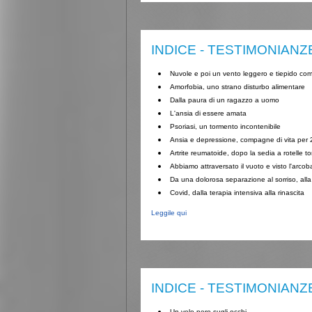
INDICE - TESTIMONIANZ
Nuvole e poi un vento leggero e tiepido come
Amorfobia, uno strano disturbo alimentare
Dalla paura di un ragazzo a uomo
L'ansia di essere amata
Psoriasi, un tormento incontenibile
Ansia e depressione, compagne di vita per 
Artrite reumatoide, dopo la sedia a rotelle 
Abbiamo attraversato il vuoto e visto l'arco
Da una dolorosa separazione al sorriso, alla f
Covid, dalla terapia intensiva alla rinascita
Leggile qui
INDICE - TESTIMONIANZ
Un velo nero sugli occhi