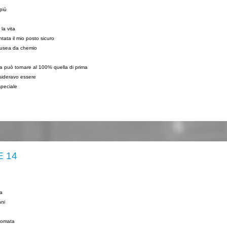
più
la vita
tata il mio posto sicuro
nausea da chemio
vita può tornare al 100% quella di prima
esideravo essere
speciale
E 14
ra
nni
 domata