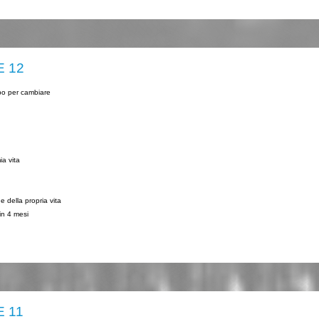
E 12
mpo per cambiare
ia vita
 della propria vita
in 4 mesi
E 11