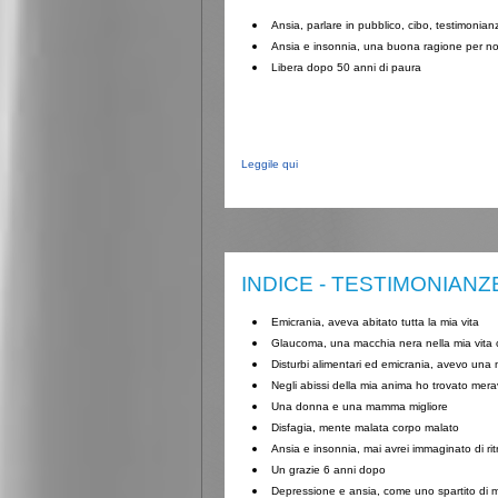
Ansia, parlare in pubblico, cibo, testimonia
Ansia e insonnia, una buona ragione per n
Libera dopo 50 anni di paura
Leggile qui
INDICE - TESTIMONIANZ
Emicrania, aveva abitato tutta la mia vita
Glaucoma, una macchia nera nella mia vita
Disturbi alimentari ed emicrania, avevo una
Negli abissi della mia anima ho trovato mera
Una donna e una mamma migliore
Disfagia, mente malata corpo malato
Ansia e insonnia, mai avrei immaginato di ri
Un grazie 6 anni dopo
Depressione e ansia, come uno spartito di m