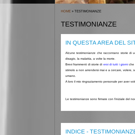
HOME
» TESTIMONIANZE
TESTIMONIANZE
IN QUESTA AREA DEL SI
Alcune testimonianze che raccontano storie di u
disagio, la malattia, a volte la morte.
Brevi frammenti di storie di
eroi di tutti i giorni
che 
stimolo a non arrendersi mai e a cercare, volere,
umano.
A loro il mio ringraziamento personale per aver vo
Le testimonianze sono firmate con l'iniziale del no
INDICE - TESTIMONIANZ