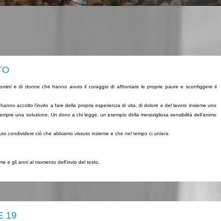
TO
omini e di donne che hanno avuto il coraggio di affrontare le proprie paure e sconfiggere il
hanno accolto l'invito a fare della propria esperienza di vita, di dolore e del lavoro insieme uno
 sempre una soluzione. Un dono a chi legge, un esempio della meravigliosa sensibilità dell'animo
luto condividere ciò che abbiamo vissuto insieme e che nel tempo ci unisce.
me e gli anni al momento dell'invio del testo.
E 19