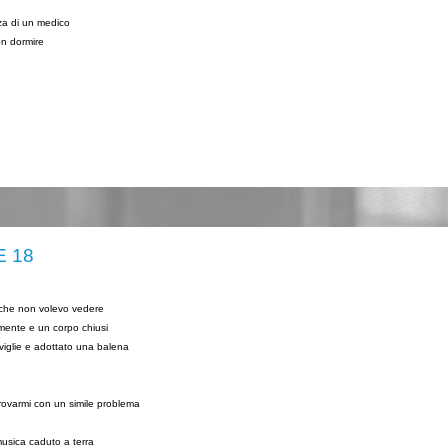
nza di un medico
on dormire
E 18
 che non volevo vedere
 mente e un corpo chiusi
viglie e adottato una balena
trovarmi con un simile problema
usica caduto a terra