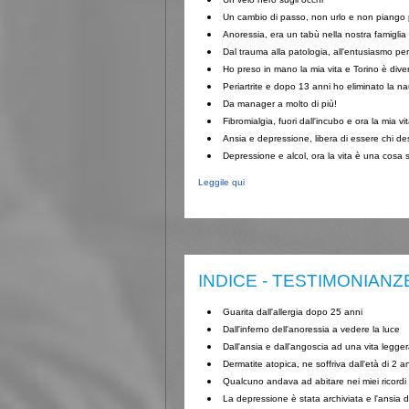
Un cambio di passo, non urlo e non piango 
Anoressia, era un tabù nella nostra famiglia
Dal trauma alla patologia, all'entusiasmo per 
Ho preso in mano la mia vita e Torino è diven
Periartrite e dopo 13 anni ho eliminato la 
Da manager a molto di più!
Fibromialgia, fuori dall'incubo e ora la mia 
Ansia e depressione, libera di essere chi d
Depressione e alcol, ora la vita è una cosa 
Leggile qui
INDICE - TESTIMONIANZ
Guarita dall'allergia dopo 25 anni
Dall'inferno dell'anoressia a vedere la luce
Dall'ansia e dall'angoscia ad una vita legge
Dermatite atopica, ne soffriva dall'età di 2 a
Qualcuno andava ad abitare nei miei ricordi
La depressione è stata archiviata e l'ansia