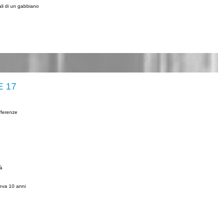
ali di un gabbiano
E 17
fferenze
tà
eva 10 anni