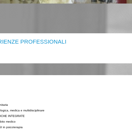
IENZE PROFESSIONALI
itaria
gica, medica e multidisciplinare
CNICHE INTEGRATE
mbito medico
I in psicoterapia