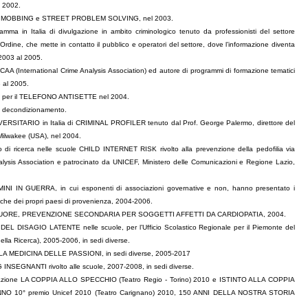
 e 2002.
zia su MOBBING e STREET PROBLEM SOLVING, nel 2003.
ma in Italia di divulgazione in ambito criminologico tenuto da professionisti del settore
l’Ordine, che mette in contatto il pubblico e operatori del settore, dove l’informazione diventa
2003 al 2005.
ICAA (International Crime Analysis Association) ed autore di programmi di formazione tematici
3 al 2005.
rca per il TELEFONO ANTISETTE nel 2004.
i decondizionamento.
RSITARIO in Italia di CRIMINAL PROFILER tenuto dal Prof. George Palermo, direttore del
Milwakee (USA), nel 2004.
to di ricerca nelle scuole CHILD INTERNET RISK rivolto alla prevenzione della pedofilia via
nalysis Association e patrocinato da UNICEF, Ministero delle Comunicazioni e Regione Lazio,
INI IN GUERRA, in cui esponenti di associazioni governative e non, hanno presentato i
litiche dei propri paesi di provenienza, 2004-2006.
L CUORE, PREVENZIONE SECONDARIA PER SOGGETTI AFFETTI DA CARDIOPATIA, 2004.
DISAGIO LATENTE nelle scuole, per l’Ufficio Scolastico Regionale per il Piemonte del
della Ricerca), 2005-2006, in sedi diverse.
ze LA MEDICINA DELLE PASSIONI, in sedi diverse, 2005-2017
EGNANTI rivolto alle scuole, 2007-2008, in sedi diverse.
icazione LA COPPIA ALLO SPECCHIO (Teatro Regio - Torino) 2010 e ISTINTO ALLA COPPIA
1, ANNO 10° premio Unicef 2010 (Teatro Carignano) 2010, 150 ANNI DELLA NOSTRA STORIA