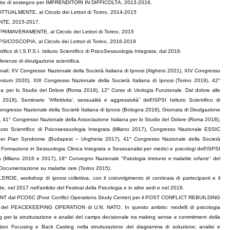
ogetto di sostegno per IMPRENDITORI IN DIFFICOLTÀ, 2013-2016.
 ATTUALMENTE, al Circolo dei Lettori di Torino, 2014-2015
ENTE, 2015-2017.
e PRIMAVERAMENTE, al Circolo dei Lettori di Torino, 2015
PSICOSCOPIA, al Circolo dei Lettori di Torino, 2016-
2019
ico di I.S.P.S.I. Istituto Scientifico di PsicoSessuologia Integrata, dal 2016.
erenze di divulgazione scientifica.
nali:
XV Congresso Nazionale della Società Italiana di Ipnosi (Alghero 2021),
XIV Congresso
Paestum 2020),
XIII Congresso Nazionale della Società Italiana di Ipnosi (Torino 2019), 42°
na per lo Studio del Dolore (Roma 2019), 12° Corso di Urologia Funzionale. Dal dolore alle
2018), Seminario “Affettivita', sessualità e aggressività” dell'ISPSI Istituto Scientifico di
ongresso Nazionale della Societè Italiana di Ipnosi (Bologna 2018), Giornata di Divulgazione
8), 41° Congresso Nazionale della Associazione Italiana per lo Studio del Dolore (Roma 2018),
ituto Scientifico di Psicosessuologia Integrata (Milano 2017), Congresso Nazionale ESSIC
dder Pian Syndrome (Budapest – Ungheria 2017), 41° Congresso Nazionale della Società
 Formazione in Sessuologia Clinica Integrata e Sessoanalisi per medici e psicologi dell'ISPSI
rata (Milano 2016 e 2017), 18° Convegno Nazionale "Patologia immune e malattie orfane" del
Documentazione su malattie rare (Torino 2015).
OE, workshop di ipnosi collettiva, con il coinvolgimento di centinaia di partecipanti e il
te, nel 2017 nell’ambito del Festival della Psicologia e in altre sedi e
nel 2019.
NT dal PCOSC (Post Conflict Operations Study Center) per il POST CONFLICT REBUILDING
l PEACEKEEPING OPERATION di U.N. NATO. In questo ambito: modelli di psicologia
ng per la strutturazione e analisi del campo decisionale tra making sense e commitment della
ntion Focusing e Back Casting nella strutturazione del diagramma di soluzione; analisi e