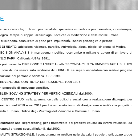
ZE
nse e criminologo clinico, psicoanalista, specialista in medicina psicosomatica, ipnositerapia,
trategica, terapie di coppia, sessuologo, tecniche di mediazione e delle risorse umane.
 di supporto, consulente di parte per l’imputabilità, l’analisi psicologica e peritale.
I REATO: addictions, violenze, parafilie. vittimologia, abusi, plagio, sindrome di Medea.
SION ANALYSIS in management politico, economico e militare e autore di un lavoro di
O PARK, California (USA), 1991.
 e poi presso la DIREZIONE SANITARIA della SECONDA CLINICA UNIVERSITARIA S. LUIGI
tore di una ricerca sulla sindrome di BURNOUT nei reparti ospedalieri con relativo progetto
izzazione del personale sanitario, 1992-1993.
I PREVENZIONE CONTRO LA DEPRESSIONE, 1995-1997.
rotocollo di intervento specifico.
OBLEM SOLVING STRATEGY PER VERTICI AZIENDALI dal 2000.
CENTRO STUDI nella governance delle politiche sociali con la realizzazione di progetti per
remiato nel 2010 e nel 2011 per il riconosciuto lavoro di divulgazione scientifica in progetti di
Università di Torino, Ordine degli Psicologi del Piemonte e Comune di Torino.
ntization and Reprocessing) per il trattamento dei problemi causati da eventi traumatici, da
turali e traumi sessuali infantili, dal 2002.
LITA’ SITUAZIONALE: il comportamento migliore nelle situazioni peggiori; sviluppato a due