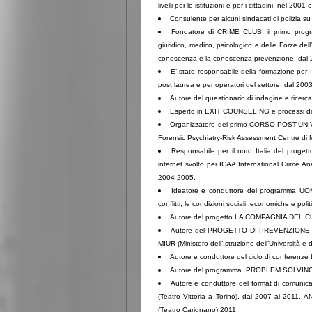
livelli per le istituzioni e per i cittadini, nel 2001
Consulente per alcuni sindacati di poli
Fondatore di CRIME CLUB, il primo program
giuridico, medico, psicologico e delle Forze del
conoscenza e la conoscenza prevenzione, dal 
E’ stato responsabile della formazione per 
post laurea e per operatori del settore, dal 200
Autore del questionario di indagine e rice
Esperto in EXIT COUNSELING e processi d
Organizzatore del primo CORSO POST-UNIVE
Forensic Psychiatry-Risk Assessment Centre di 
Responsabile per il nord Italia del proget
internet svolto per ICAA International Crime A
2004-2005.
Ideatore e conduttore del programma UOM
conflitti, le condizioni sociali, economiche e po
Autore del progetto LA COMPAGNIA DE
Autore del PROGETTO DI PREVENZIONE DEL 
MIUR (Ministero dell’Istruzione dell’Università e 
Autore e conduttore del ciclo di conferen
Autore del programma PROBLEM SOLVING INS
Autore e conduttore del format di comun
(Teatro Vittoria a Torino), dal 2007 al 201
(Teatro Carignano) 2011.