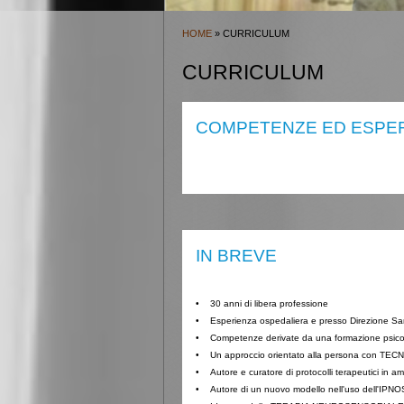
HOME
» CURRICULUM
CURRICULUM
COMPETENZE ED ESPER
IN BREVE
• 30 anni di libera professione
•
Esperienza ospedaliera
e presso Direzione San
•
Competenze derivate da una formazione psicolo
• Un approccio orientato alla persona con TE
• Autore e curatore di protocolli terapeutici in a
• Autore di un nuovo modello nell'uso dell'IPNOS