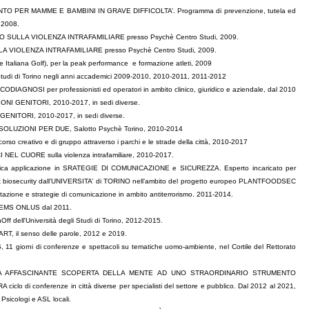
O PER MAMME E BAMBINI IN GRAVE DIFFICOLTA’. Programma di prevenzione, tutela ed
, 2008.
O SULLA VIOLENZA INTRAFAMILIARE presso Psychè Centro Studi, 2009.
 VIOLENZA INTRAFAMILIARE presso Psychè Centro Studi, 2009.
ne Italiana Golf), per la peak performance e formazione atleti, 2009
i Studi di Torino negli anni accademici 2009-2010, 2010-2011, 2011-2012
DIAGNOSI per professionisti ed operatori in ambito clinico, giuridico e aziendale, dal 2010
ONI GENITORI, 2010-2017, in sedi diverse.
TORI, 2010-2017, in sedi diverse.
ze SOLUZIONI PER DUE, Salotto Psychè Torino, 2010-2014
so creativo e di gruppo attraverso i parchi e le strade della città, 2010-2017
 NEL CUORE sulla violenza intrafamiliare, 2010-2017.
ca applicazione in SRATEGIE DI COMUNICAZIONE e SICUREZZA. Esperto incaricato per
t biosecurity dall’UNIVERSITA’ di TORINO nell’ambito del progetto europeo PLANTFOODSEC
zione e strategie di comunicazione in ambito antiterrorismo. 2011-2014.
TEMS ONLUS dal 2011.
ff dell'Università degli Studi di Torino, 2012-2015.
RT, il senso delle parole, 2012
e 2019.
1 giorni di conferenze e spettacoli su tematiche uomo-ambiente, nel Cortile del Rettorato
A UNA AFFASCINANTE SCOPERTA DELLA MENTE AD UNO STRAORDINARIO STRUMENTO
 di conferenze in città diverse per specialisti del settore e pubblico. Dal 2012
al 2021,
 Psicologi e ASL locali.