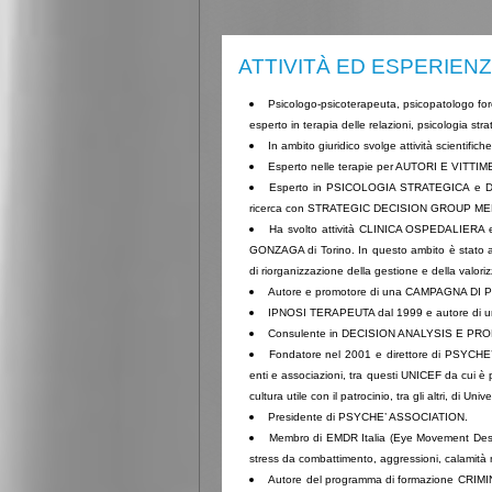
ATTIVITÀ ED ESPERIEN
Psicologo-psicoterapeuta, psicopatologo fore
esperto in terapia delle relazioni, psicologia s
In ambito giuridico svolge attività scientifiche
Esperto nelle terapie per AUTORI E VITTIME D
Esperto in PSICOLOGIA STRATEGICA e DECI
ricerca con STRATEGIC DECISION GROUP MENL
Ha svolto attività CLINICA OSPEDALIERA
GONZAGA di Torino. In questo ambito è stato au
di riorganizzazione della gestione e della valor
Autore e promotore di una CAMPAGNA D
IPNOSI TERAPEUTA dal 1999 e autore di un p
Consulente in DECISION ANALYSIS E PR
Fondatore nel 2001 e direttore di PSYCHE’ 
enti e associazioni, tra questi UNICEF da cui è p
cultura utile con il patrocinio, tra gli altri, di 
Presidente di PSYCHE’ ASSOCIATION.
Membro di EMDR
Italia (Eye Movement Dese
stress da combattimento, aggressioni, calamità na
Autore del programma di formazione CRIMINA