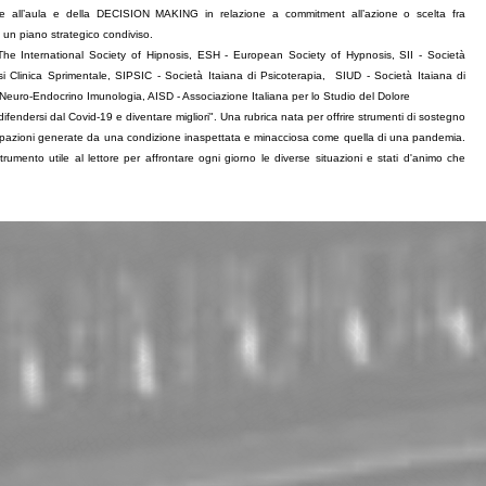
one all’aula e della DECISION MAKING in relazione a commitment all’azione o scelta fra
i un piano strategico condiviso.
The International Society of Hipnosis, ESH - European Society of Hypnosis, SII - Società
osi Clinica Sprimentale, SIPSIC - Società Itaiana di Psicoterapia, SIUD - Società Itaiana di
-Neuro-Endocrino Imunologia, AISD - Associazione Italiana per lo Studio del Dolore
fendersi dal Covid-19 e diventare migliori". Una rubrica nata per offrire strumenti di sostegno
pazioni generate da una condizione inaspettata e minacciosa come quella di una pandemia.
umento utile al lettore per affrontare ogni giorno le diverse situazioni e stati d'animo che