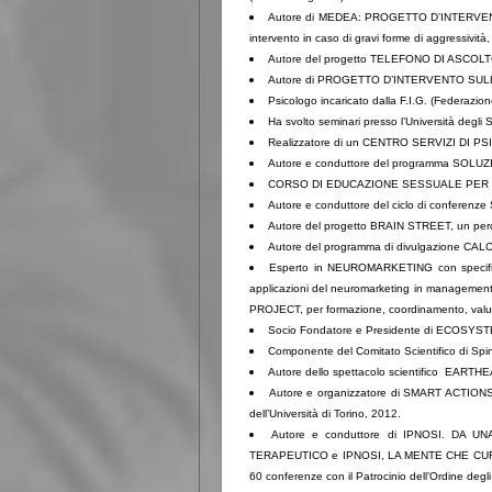
Autore di MEDEA: PROGETTO D’INTERVENT
intervento in caso di gravi forme di aggressività
Autore del progetto TELEFONO DI ASCOLT
Autore di PROGETTO D’INTERVENTO SULLA
Psicologo incaricato dalla F.I.G. (Federazio
Ha svolto seminari presso l’Università degl
Realizzatore di un CENTRO SERVIZI DI PSICO
Autore e conduttore del programma SOLUZI
CORSO DI EDUCAZIONE SESSUALE PER GENI
Autore e conduttore del ciclo di conferen
Autore del progetto BRAIN STREET, un percor
Autore del programma di divulgazione CALCI
Esperto in NEUROMARKETING con specifi
applicazioni del neuromarketing in managemen
PROJECT, per formazione, coordinamento, valuta
Socio Fondatore e Presidente di ECOSYS
Componente del Comitato Scientifico di SpinO
Autore dello spettacolo scientifico EARTHEA
Autore e organizzatore di SMART ACTIONS, 1
dell’Università di Torino, 2012.
Autore e conduttore di IPNOSI. D
TERAPEUTICO e IPNOSI, LA MENTE CHE CURA ciclo
60 conferenze c
on il Patrocinio dell’Ordine degli