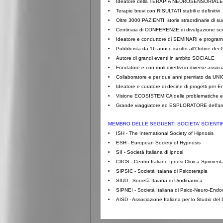
• Ideatore della TERAPIA NEUROSENSORIALE
• Terapie brevi con RISULTATI stabili e definitivi
•
Oltre 3000 PAZIENTI,
storie straordinarie di s
•
Centinaia
di CONFERENZE di divulgazione scient
•
Ideatore e conduttore di SEMINARI e progr
•
Pubblicista da 16 anni e iscritto all'Ordine dei G
• Autore di grandi eventi in ambito SOCIALE
•
Fondatore e con ruoli direttivi in diverse ass
• Collaboratore e per due anni premiato da UN
•
Ideatore e curatore di decine di progetti per En
• Visione ECOSISTEMICA delle problematiche e d
• Grande viaggiatore ed ESPLORATORE dell'a
MEMBRO DELLE SEGUENTI SOCIETA’ SCIENTI
• ISH - The International Society of Hipnosis
• ESH - European Society of Hypnosis
• SII - Società Italiana di ipnosi
•
CIICS - Centro Italiano Ipnosi Clinica Spriment
•
SIPSIC - Società Itaiana di Psicoterapia
•
SIUD - Società Itaiana di Urodinamica
• SIPNEI - Società Italiana di Psico-Neuro-Endo
• AISD - Associazione Italiana per lo Studio del 