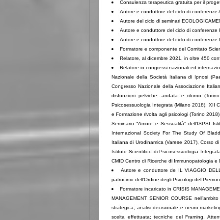
Consulenza terapeutica gratuita per il pr
Autore e conduttore del ciclo di conferenze
Autore del ciclo di seminari ECOLOGICAM
Autore e conduttore del ciclo di conferenz
Autore e conduttore del ciclo di conferenze 
Formatore e componente del Comitato Scientif
Relatore, al dicembre
2021
, in oltre
450
conf
Relatore in congressi nazionali ed internazio
Nazionale della Società Italiana di Ipnosi (
Congresso Nazionale della Associazione Italia
disfunzioni pelviche: andata e ritorno (Torino 
Psicosessuologia Integrata (Milano 2018), XII C
e Formazione rivolta agli psicologi (Torino 201
Seminario “Amore e Sessualità” dell'ISPSI Ist
Internazional Society For The Study Of Bla
Italiana di Urodinamica (Varese 2017), Corso di
Istituto Scientifico di Psicosessuologia Integ
CMID Centro di Ricerche di Immunopatologia e 
Autore e conduttore de IL VIAGGIO DELL’ER
patrocinio dell’Ordine degli Psicologi del Piemon
Formatore incaricato in CRISIS MANAGEME
MANAGEMENT SENIOR COURSE nell’ambito de
strategica; analisi decisionale e neuro marketi
scelta effettuata; tecniche del Framing, Atte