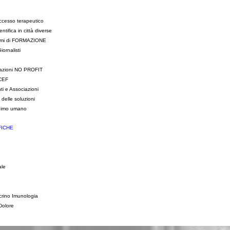
uccesso terapeutico
ifica in città diverse
ammi di FORMAZIONE
iornalisti
ociazioni NO PROFIT
ICEF
ti e Associazioni
elle soluzioni
nimo umano
FICHE
ale
crino Imunologia
Dolore