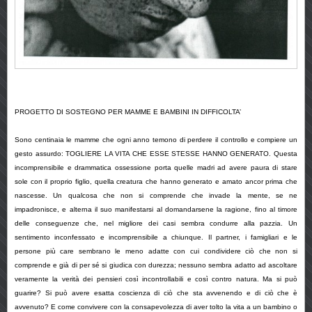
PROGETTO DI SOSTEGNO PER MAMME E BAMBINI
IN DIFFICOLTA’
Sono centinaia le mamme che ogni anno temono di perdere il controllo e compiere un
gesto assurdo: TOGLIERE LA VITA CHE ESSE STESSE HANNO GENERATO. Questa
incomprensibile e drammatica ossessione porta quelle madri ad avere paura di stare
sole con il proprio figlio, quella creatura che hanno generato e amato ancor prima che
nascesse. Un qualcosa che non si comprende che invade la mente, se ne
impadronisce, e alterna il suo manifestarsi al domandarsene la ragione, fino al timore
delle conseguenze che, nel migliore dei casi sembra condurre alla pazzia. Un
sentimento inconfessato e incomprensibile a chiunque. Il partner, i famigliari e le
persone più care sembrano le meno adatte con cui condividere ciò che non si
comprende e già di per sé si giudica con durezza; nessuno sembra adatto ad ascoltare
veramente la verità dei pensieri così incontrollabili e così contro natura. Ma si può
guarire? Si può avere esatta coscienza di ciò che sta avvenendo e di ciò che è
avvenuto? E come convivere con la consapevolezza di aver tolto la vita a un bambino o