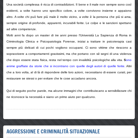
Una società complessa è ricca di contraddizioni. Il bene e il male non sempre sono così
evidenti, a volte hanno uno specifico colore, a volte convivono insieme e appaiono
altro. A volte chi può fare più male è molto vicino, a volte è la persona che più si ama,
sempre origine di profonde, apparenti, incurabili ferite. Le colpe e le sanzioni spettano
ad altre competenze.
Molti anni fa dopo un master di tre anni presso l'Università La Sapienza di Roma in
Criminologia Clinica e Psicopatologia Forense, iniziai a trattare in psicoterapia casi
sempre più delicati di cui pochi vogliono occuparsi. Ci sono vittime che riescono a
sopravvivere a comportamenti gravissimi, ma che portano con sè segni di una violenza
che dopo essere stata fisica, resta nel tempo con invalidità psicologiche alla vita.
S
ono
anime graffiate da storie che si incontrano con quelle degli autori di quelle ferite.
Altri
che a loro volta, al di là di rispondere delle loro azioni, necessitano di essere curati, per
restaurare se stessi o per evitare che le cose accadano ancora.
Qui di seguito poche parole, ma alcune immagini che contribuiscano a sensibilizzare chi
ne riconosce la necessità e siano un primo aiuto per qualcuno.
AGGRESSIONE E CRIMINALITÀ SITUAZIONALE