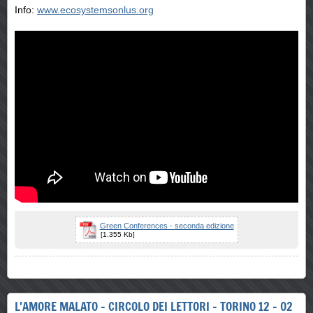
Info:
www.ecosystemsonlus.org
Green Conferences - seconda edizione
[1.355 Kb]
L'AMORE MALATO - CIRCOLO DEI LETTORI - TORINO 12 - 02