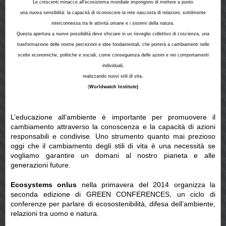
Le crescenti minacce all’ecosistema mondiale impongono di mettere a punto
una nuova sensibilità: la capacità di riconoscere la rete nascosta di relazioni, sottilmente
interconnessa tra le attività umane e i sistemi della natura.
Questa apertura a nuove possibilità deve sfociare in un risveglio collettivo di coscienza, una
trasformazione delle nostre percezioni e idee fondamentali, che porterà a cambiamenti nelle
scelte economiche, politiche e sociali, come conseguenza delle azioni e nei comportamenti
individuali,
realizzando nuovi stili di vita.
(
Worldwatch Institute)
L’educazione all’ambiente è importante per promuovere il
cambiamento attraverso la conoscenza e la capacità di azioni
responsabili e condivise. Uno strumento quanto mai prezioso
oggi che il cambiamento degli stili di vita è una necessità se
vogliamo garantire un domani al nostro pianeta e alle
generazioni future.
Ecosystems onlus
nella primavera del 2014 organizza la
seconda edizione di GREEN CONFERENCES, un ciclo di
conferenze per parlare di ecosostenibilità, difesa dell’ambiente,
relazioni tra uomo e natura.