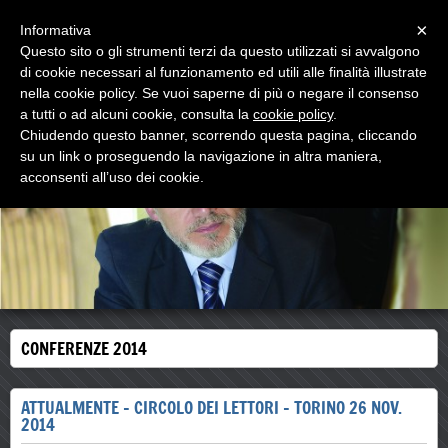
Menu
×
Informativa
Questo sito o gli strumenti terzi da questo utilizzati si avvalgono
walter comello
di cookie necessari al funzionamento ed utili alle finalità illustrate
psicologo psicoterapeuta
nella cookie policy. Se vuoi saperne di più o negare il consenso
a tutti o ad alcuni cookie, consulta la
cookie policy
.
Chiudendo questo banner, scorrendo questa pagina, cliccando
su un link o proseguendo la navigazione in altra maniera,
acconsenti all’uso dei cookie.
CONFERENZE 2014
ATTUALMENTE - CIRCOLO DEI LETTORI - TORINO 26 NOV.
2014